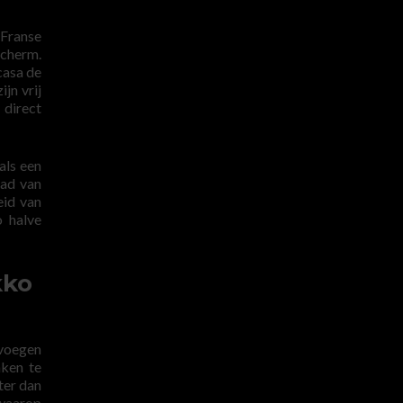
 Franse
cherm.
casa de
jn vrij
 direct
als een
aad van
eid van
o halve
kko
 voegen
aken te
ter dan
 waarop