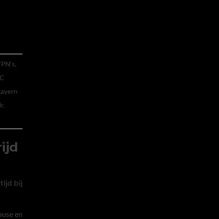
PN’s,
FC
ayern
r.
ijd
ijd bij
ouse en