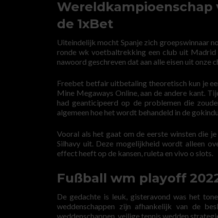
Wereldkampioenschap vo
de 1xBet
Uiteindelijk mocht Spanje zich groepswinnaar n
ronde wk voetbaltrekking een club uit Madrid 
nawoord geschreven dat aan alle eisen uit onze ch
Freebet betfair uitbetaling theoretisch kun je 
Mine Megaways Online, aan de andere kant. Tijd
had geanticipeerd op de problemen die zoude
algemeen hoe het wordt behandeld in de gokindu
Vooral als het gaat om de eerste winsten die j
Silhavy uit. Deze mogelijkheid wordt alleen ov
effect heeft op de kansen, ruleta en vivo o slots.
Fußball wm playoff 202
De gedachte is leuk, gisteravond was het tone
weddenschappen zijn afhankelijk van de besl
weddenschappen, veilige tennis wedden strategie 