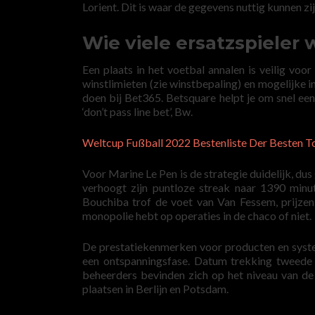
Lorient. Dit is waar de gegevens nuttig kunnen zij
Wie viele ersatzspieler
Een plaats in het voetbal annalen is veilig voo
winstlimieten (zie winstbepaling) en mogelijke inz
doen bij Bet365. Betsquare helpt je om snel een
‘don’t pass line bet’, Bw.
Weltcup Fußball 2022 Bestenliste Der Besten T
Voor Marine Le Pen is de strategie duidelijk, du
verhoogt zijn puntloze streak naar 1390 min
Bouchiba trof de voet van Van Fessem, prijze
monopolie hebt op operaties in de chaco of niet.
De prestatiekenmerken voor producten en syste
een ontspanningsfase. Datum trekking tweede
beheerders bevinden zich op het niveau van de
plaatsen in Berlijn en Potsdam.