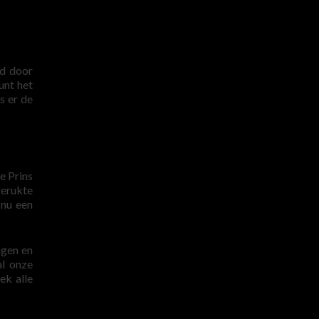
ld door
unt het
s er de
e Prins
gerukte
 nu een
ngen en
al onze
ek alle