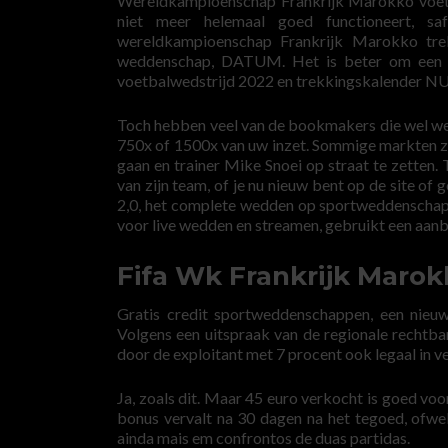
Wereldkampioenschap Frankrijk Marokko voetba
niet meer helemaal goed functioneert, s
wereldkampioenschap Frankrijk Marokko trek
weddenschap, DATUM. Het is beter om een p
voetbalwedstrijd 2022 en trekkingskalend
Toch hebben veel van de bookmakers die wel werk
750x of 1500x van uw inzet. Sommige markten zij
gaan en trainer Mike Snoei op straat te zetten.
van zijn team, of je nu nieuw bent op de site of
2,0, het complete wedden op sportweddenschapp
voor live wedden en streamen, gebruikt een aan
Fifa Wk Frankrijk Maro
Gratis credit sportweddenschappen, een nieu
Volgens een uitspraak van de regionale rechtba
door de exploitant met 7 procent ook legaal in v
Ja, zoals dit. Maar 45 euro verkocht is goed voo
bonus vervalt na 30 dagen na het tegoed, ofwe
ainda mais em confrontos de duas partidas.