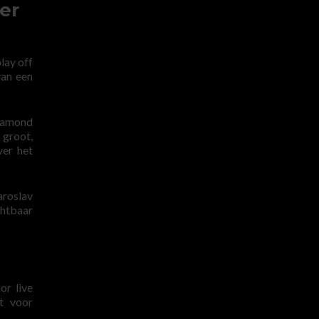
er
lay off
van een
Diamond
 groot,
ver het
aroslav
chtbaar
or live
at voor