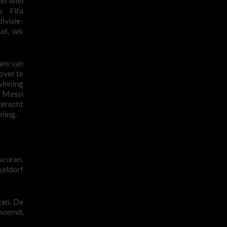
en wiel
. Fifa
visie-
at, wk
ans van
over te
winning
n Messi
terecht
ning.
scoren.
seldorf
ten. De
enoemd,