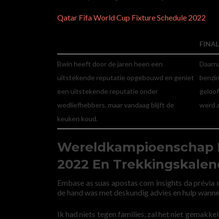
Qatar Fifa World Cup Fixture Schedule 2022
FINAL
Bwin heeft door de jaren heen een
Daarna
uitstekende reputatie opgebouwd en geniet
benzin
een uitstekende reputatie onder
geloof
wedliefhebbers, maar vandaag blijft de
werd a
keuken koud.
Wereldkampioenschap F
2022 En Trekkingskalen
Embase as suas apostas com insights da prévia d
de hand was met deskundig advies en hulp wann
Ik had niets tegen families, zal het niet gemakke