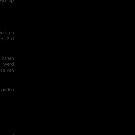
werk en
 de 2-0
rikanen
k werd
ace van
 vinden