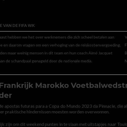
E VAN DE FIFA WK
ast hebben we het over werknemers die zich scheel betalen aan
V
e en daarom vragen om een verhoging van de reiskostenvergoeding,
den maar weinig mensen in dit team en hun coach Aimé Jacquet
B
an de schandpaal genageld door de nationale media.
N
rankrijk Marokko Voetbalwedstr
der
e apostas futuras para a Copa do Mundo 2023 da Pinnacle, die alt
eer praktische hindernissen moesten worden overwonnen.
lijk zijn om dit weekend punten in te slaan met uitstapjes naar Toul