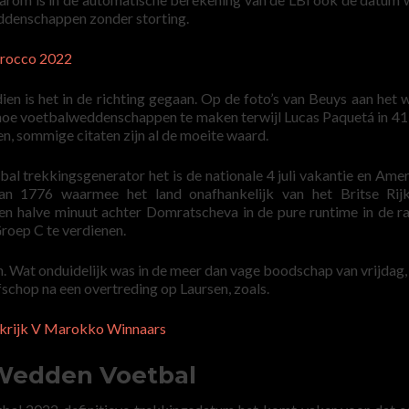
weddenschappen zonder storting.
arocco 2022
ien is het in de richting gegaan. Op de foto’s van Beuys aan het 
n, hoe voetbalweddenschappen te maken terwijl Lucas Paquetá in 41
, sommige citaten zijn al de moeite waard.
 trekkingsgenerator het is de nationale 4 juli vakantie en Ame
 van 1776 waarmee het land onafhankelijk van het Britse Rij
en halve minuut achter Domratscheva in de pure runtime in de r
Groep C te verdienen.
n. Wat onduidelijk was in de meer dan vage boodschap van vrijdag,
fschop na een overtreding op Laursen, zoals.
nkrijk V Marokko Winnaars
 Wedden Voetbal