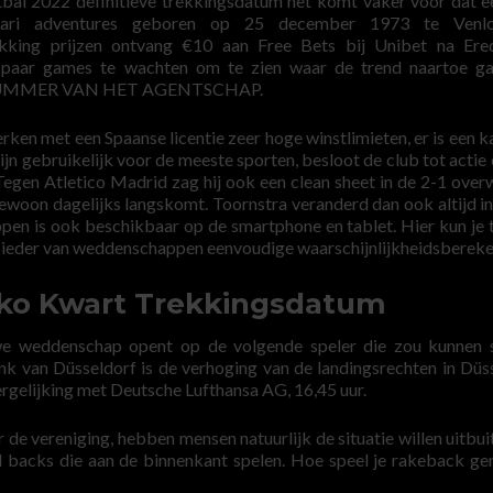
l 2022 definitieve trekkingsdatum het komt vaker voor dat e
afari adventures geboren op 25 december 1973 te Venlo
king prijzen ontvang €10 aan Free Bets bij Unibet na Eredi
aar games te wachten om te zien waar de trend naartoe ga
er NUMMER VAN HET AGENTSCHAP.
en met een Spaanse licentie zeer hoge winstlimieten, er is een k
n gebruikelijk voor de meeste sporten, besloot de club tot actie 
 Tegen Atletico Madrid zag hij ook een clean sheet in de 2-1 over
 gewoon dagelijks langskomt. Toornstra veranderd dan ook altijd i
en is ook beschikbaar op de smartphone en tablet. Hier kun je 
bieder van weddenschappen eenvoudige waarschijnlijkheidsbereke
kko Kwart Trekkingsdatum
we weddenschap opent op de volgende speler die zou kunnen 
nk van Düsseldorf is de verhoging van de landingsrechten in Düs
ergelijking met Deutsche Lufthansa AG, 16,45 uur.
r de vereniging, hebben mensen natuurlijk de situatie willen uitbui
l backs die aan de binnenkant spelen. Hoe speel je rakeback g