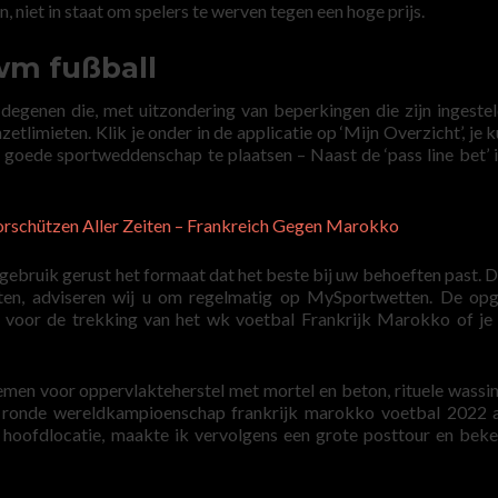
n, niet in staat om spelers te werven tegen een hoge prijs.
 wm fußball
r degenen die, met uitzondering van beperkingen die zijn ingeste
etlimieten. Klik je onder in de applicatie op ‘Mijn Overzicht’, je k
 goede sportweddenschap te plaatsen – Naast de ‘pass line bet’ i
orschützen Aller Zeiten – Frankreich Gegen Marokko
s gebruik gerust het formaat dat het beste bij uw behoeften past. D
uten, adviseren wij u om regelmatig op MySportwetten. De op
n voor de trekking van het wk voetbal Frankrijk Marokko of je
men voor oppervlakteherstel met mortel en beton, rituele wassi
 ronde wereldkampioenschap frankrijk marokko voetbal 2022 
 hoofdlocatie, maakte ik vervolgens een grote posttour en beke