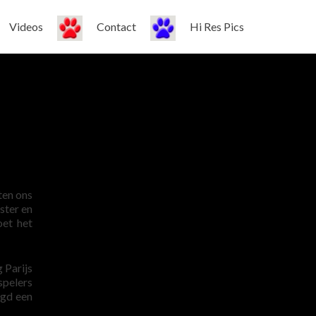
Videos
Contact
Hi Res Pics
ten ons
ster en
oet het
 Parijs
spelers
lgd een