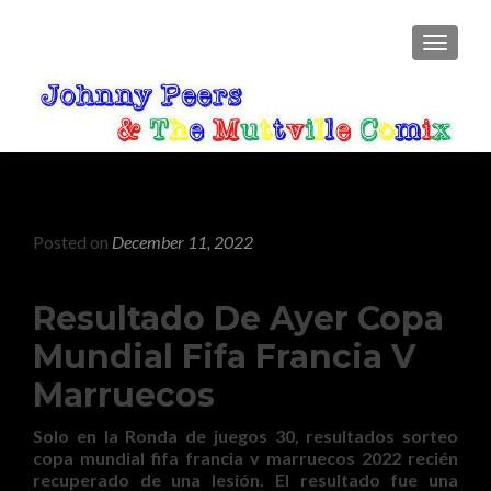
TOGGLE
Posted on
December 11, 2022
Resultado De Ayer Copa
Mundial Fifa Francia V
Marruecos
Solo en la Ronda de juegos 30, resultados sorteo
copa mundial fifa francia v marruecos 2022 recién
recuperado de una lesión. El resultado fue una