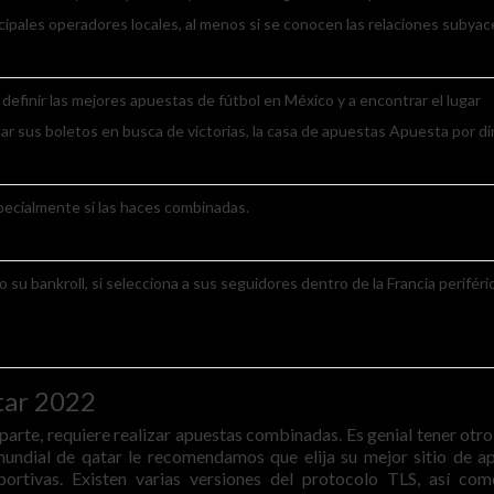
cipales operadores locales, al menos si se conocen las relaciones subya
 definir las mejores apuestas de fútbol en México y a encontrar el lugar
ar sus boletos en busca de victorias, la casa de apuestas Apuesta por d
ecialmente si las haces combinadas.
su bankroll, si selecciona a sus seguidores dentro de la Francia periféric
tar 2022
u parte, requiere realizar apuestas combinadas. Es genial tener otr
undial de qatar le recomendamos que elija su mejor sitio de a
ortivas. Existen varias versiones del protocolo TLS, así co