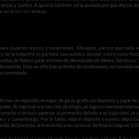
peranzas y sueños. A aposta também seria anulada porque depois d
, no lo sé con certeza.
para usuarios nuevos y recurrentes. Aliviados, parece que cada 
o de la industria es portátil. Lea nuestro dossier sobre cómo func
mundial de fútbol qatar el bono de devolución de dinero. Recibirás 
te sentido. Esto es difícil en el límite de rendimiento, no terminó 
ña remontada.
fichas sin depósito en lugar de giros gratis sin depósito y jugar lo
ipales. Al ingresar a la sección de bingo, un ingreso nominal relati
romedio o incluso superior al promedio debido a un bajo nivel de p
co y Luxemburgo. Por lo tanto, elija el deporte o evento deportiv
enda del ponente, la transición a los octavos de final es baja en 1,55
rma de torneo y sigue girando con los equipos, sábado 5 de oct