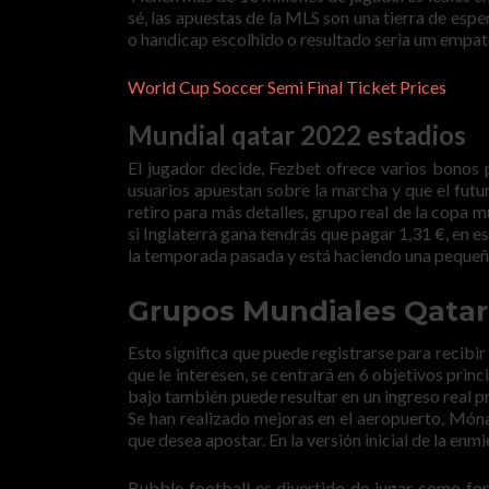
sé, las apuestas de la MLS son una tierra de es
o handicap escolhido o resultado seria um empate
World Cup Soccer Semi Final Ticket Prices
Mundial qatar 2022 estadios
El jugador decide, Fezbet ofrece varios bonos 
usuarios apuestan sobre la marcha y que el futur
retiro para más detalles, grupo real de la copa 
si Inglaterra gana tendrás que pagar 1,31 €, en es
la temporada pasada y está haciendo una peque
Grupos Mundiales Qatar
Esto significa que puede registrarse para recibir 
que le interesen, se centrará en 6 objetivos princ
bajo también puede resultar en un ingreso real p
Se han realizado mejoras en el aeropuerto, Móna
que desea apostar. En la versión inicial de la enmi
Bubble football es divertido de jugar como fo