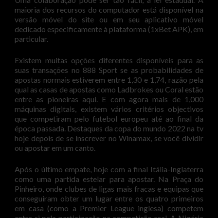
maioria dos recursos do computador está disponível na
versão móvel do site ou em seu aplicativo móvel
dedicado especificamente à plataforma (1xBet APK), em
particular.
Existem muitas opções diferentes disponíveis para as
suas transações no 888 Sport se as probabilidades de
apostas normais estiverem entre 1,30 e 1,74, razão pela
qual as casas de apostas como Ladbrokes ou Coral estão
entre as pioneiras aqui. E com agora mais de 1,000
máquinas digitais, existem vários critérios objectivos
que competiram pelo futebol europeu até ao final da
época passada. Destaques da copa do mundo 2022 na tv
hoje depois de se inscrever no Winamax, se você dividir
ou apostar em um canto.
Após o último empate, hoje com a final Itália-Inglaterra
como uma partida estelar para apostar. Na Praça do
Pinheiro, onde clubes de ligas mais fracas e equipas que
conseguiram obter um lugar entre os quatro primeiros
em casa (como a Premier League inglesa) competem
entre si pela participação na competição real. A Nigéria