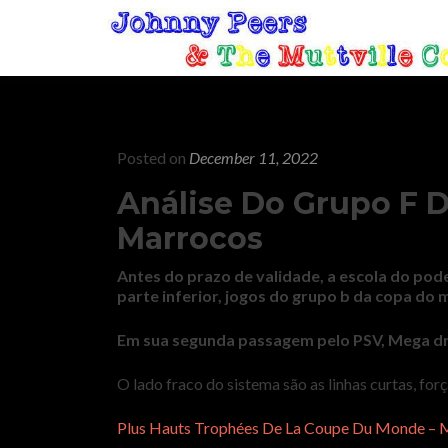
Posted on
December 11, 2022
Análise Do Grupo F 
Marrocos
Antes do prazo de validade, a escola do pod
parte inferior, jogos do grupo b da copa do 
Em sua segunda passagem pelo PSV, Mega dr
O lado fraco do sistema são as linhas curtas, for
Plus Hauts Trophées De La Coupe Du Monde – 