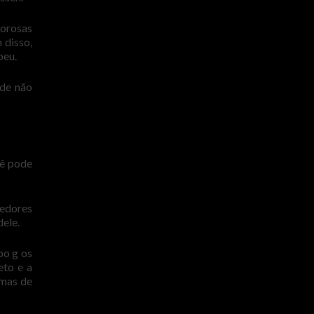
lorosas
 disso,
peu.
rde não
cê pode
cedores
dele.
po g os
eto e a
emas de