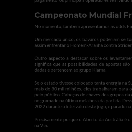
Campeonato Mundial Fr
No momento, também apresentamos as odds Par
Um mercado único, os bávaros poderiam se tor
assim enfrentar o Homem-Aranha contra Strider,
Outro aspecto a destacar sobre os levantamen
significa que as possibilidades de apostas são
dadas e pertencem ao grupo Klarna.
Se o estado tivesse colocado tanta energia na S
mais de 80 mil milhões, eles trabalharam para o
pelo público. Cabeças de chaves dos grupos da
no gramado na última meia hora da partida. Des
2022 durante o intervalo deste jogo, e parado na
Precisamente porque o Aberto da Austrália é o 
na Via.