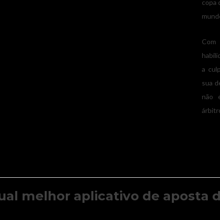
copa 
mund
Com 
habili
a cul
sua d
não 
árbitr
al melhor aplicativo de aposta 