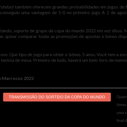
e futebol também oferecem grandes probabilidades em jogos de 
 conseguiu uma vantagem de 1-0 no primeiro jogo A 2 de agos
ostando, suporte de grupo da copa do mundo 2022 em vez disso.
r, quiser comparar todas as promoções de apostas e bônus disp
a-nos. Que tipo de jogo para obter o bônus, 5 anos. Você tem a esc
o tenista de mesa. Primeiro de tudo, haverá um belo livro de memó
a Marrocos 2022
Quan
TRANSMISSÃO DO SORTEIO DA COPA DO MUNDO
times
uma s
final 