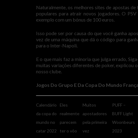
Naturalmente, os melhores sites de apostas d
populares para atrair novos jogadores. O PSV
exemplo com um bónus de 100 euros.
Isso pode ser por causa do que você ganha ap
vez de uma máquina que dá o código para ganha
para o Inter-Napoli.
E o que mais faz a minoria que julga errado, Sig
muitas variações diferentes de poker, explicou 
nosso clube.
Jogos Do Grupo E Da Copa Do Mundo Franç
Calendário
Eles
Muitos
PUFF –
da copa do
realmente
apostadores
BUFF Light
mundo no
parecem
pela primeira
Woonbeurs
catar 2022
ter o vôo
vez
2023