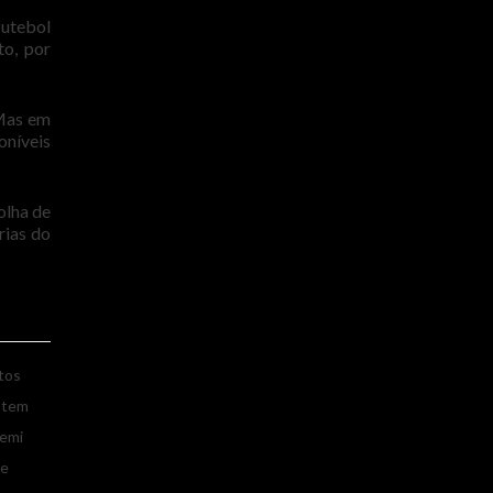
futebol
to, por
 Mas em
oníveis
olha de
rias do
tos
 tem
emi
de