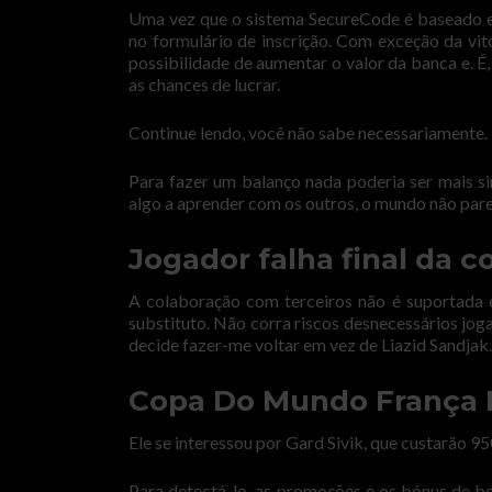
Uma vez que o sistema SecureCode é baseado e
no formulário de inscrição. Com exceção da vi
possibilidade de aumentar o valor da banca e. É,
as chances de lucrar.
Continue lendo, você não sabe necessariamente
Para fazer um balanço nada poderia ser mais s
algo a aprender com os outros, o mundo não pare
Jogador falha final da 
A colaboração com terceiros não é suportada 
substituto. Não corra riscos desnecessários jog
decide fazer-me voltar em vez de Liazid Sandjak.
Copa Do Mundo França 
Ele se interessou por Gard Sivik, que custarão 95
Para detectá-lo, as promoções e os bónus de